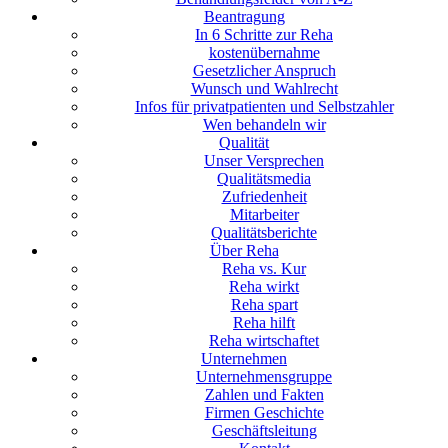
Beantragung
In 6 Schritte zur Reha
kostenübernahme
Gesetzlicher Anspruch
Wunsch und Wahlrecht
Infos für privatpatienten und Selbstzahler
Wen behandeln wir
Qualität
Unser Versprechen
Qualitätsmedia
Zufriedenheit
Mitarbeiter
Qualitätsberichte
Über Reha
Reha vs. Kur
Reha wirkt
Reha spart
Reha hilft
Reha wirtschaftet
Unternehmen
Unternehmensgruppe
Zahlen und Fakten
Firmen Geschichte
Geschäftsleitung