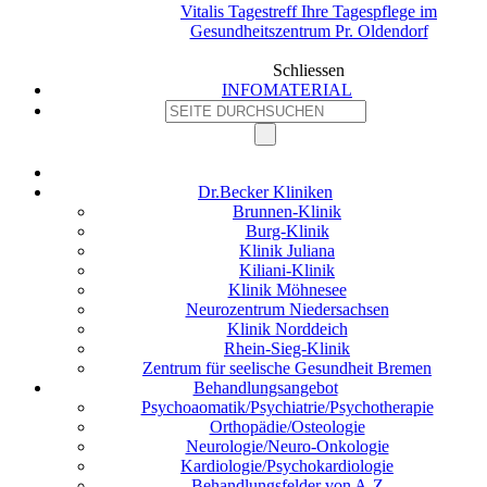
Vitalis Tagestreff Ihre Tagespflege im
Gesundheitszentrum Pr. Oldendorf
Schliessen
INFOMATERIAL
Dr.Becker Kliniken
Brunnen-Klinik
Burg-Klinik
Klinik Juliana
Kiliani-Klinik
Klinik Möhnesee
Neurozentrum Niedersachsen
Klinik Norddeich
Rhein-Sieg-Klinik
Zentrum für seelische Gesundheit Bremen
Behandlungsangebot
Psychoaomatik/Psychiatrie/Psychotherapie
Orthopädie/Osteologie
Neurologie/Neuro-Onkologie
Kardiologie/Psychokardiologie
Behandlungsfelder von A-Z