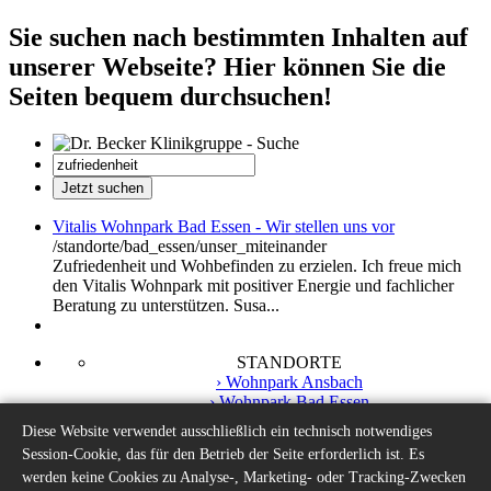
Sie suchen nach bestimmten Inhalten auf
unserer Webseite? Hier können Sie die
Seiten bequem durchsuchen!
Vitalis Wohnpark Bad Essen - Wir stellen uns vor
/standorte/bad_essen/unser_miteinander
Zufriedenheit und Wohbefinden zu erzielen. Ich freue mich
den Vitalis Wohnpark mit positiver Energie und fachlicher
Beratung zu unterstützen. Susa...
STANDORTE
› Wohnpark Ansbach
› Wohnpark Bad Essen
› Wohnpark Bad Windsheim
Diese Website verwendet ausschließlich ein technisch notwendiges
› Wohnpark Preußisch Oldendorf
Session-Cookie, das für den Betrieb der Seite erforderlich ist. Es
› Tagestreff Preußisch Oldendorf
werden keine Cookies zu Analyse-, Marketing- oder Tracking-Zwecken
SERVICES