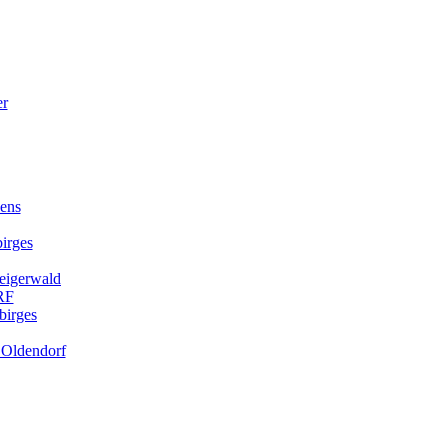
kens
irges
teigerwald
RF
birges
. Oldendorf