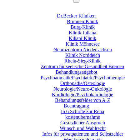
Dr.Becker Kliniken
Brunnen-Klinik
Burg-Klinik
Klinik Juliana
Kiliani-Klinik
Klinik Möhnesee
Neurozentrum Niedersachsen
Klinik Norddeich
Rhein-Sieg-Klinik
Zentrum für seelische Gesundheit Bremen
Behandlungsangebot
Psychoaomatik/Psychiatrie/Psychotherapie
Orthopädie/Osteologie
Neurologie/Neuro-Onkologie
Kardiologie/Psychokardiologie
Behandlungsfelder von A-Z
Beantragung
In 6 Schritte zur Reha
kostenübernahme
Gesetzlicher Anspruch
Wunsch und Wahlrecht
Infos für privatpatienten und Selbstzahler
Wen behandeln wir