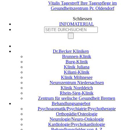
Vitalis Tagestreff Ihre Tagespflege im
Gesundheitszentrum Pr. Oldendorf
Schliessen
INFOMATERIAL
Dr.Becker Kliniken
Brunnen-Klinik
Burg-Klinik
Klinik Juliana
Kiliani-Klinik
Klinik Möhnesee
Neurozentrum Niedersachsen
Klinik Norddeich
Rhein-Sieg-Klinik
Zentrum für seelische Gesundheit Bremen
Behandlungsangebot
Psychoaomatik/Psychiatrie/Psychotherapie
Orthopädie/Osteologie
Neurologie/Neuro-Onkologie
Kardiologie/Psychokardiologie
Behandlungsfelder von A-Z