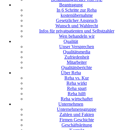
Beantragung
In 6 Schritte zur Reha
kostenübernahme
Gesetzlicher Anspruch
Wunsch und Wahlrecht
Infos für privatpatienten und Selbstzahler
Wen behandeln wir
Qualität
Unser Versprechen
Qualitätsmedia
Zufriedenheit
Mitarbeiter
Qualitätsberichte
Über Reha
Reha vs. Kur
Reha wirkt
Reha spart
Reha hilft
Reha wirtschaftet
Unternehmen
Unternehmensgruppe
Zahlen und Fakten
Firmen Geschichte
Geschäftsleitung