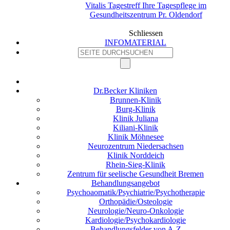
Vitalis Tagestreff Ihre Tagespflege im
Gesundheitszentrum Pr. Oldendorf
Schliessen
INFOMATERIAL
Dr.Becker Kliniken
Brunnen-Klinik
Burg-Klinik
Klinik Juliana
Kiliani-Klinik
Klinik Möhnesee
Neurozentrum Niedersachsen
Klinik Norddeich
Rhein-Sieg-Klinik
Zentrum für seelische Gesundheit Bremen
Behandlungsangebot
Psychoaomatik/Psychiatrie/Psychotherapie
Orthopädie/Osteologie
Neurologie/Neuro-Onkologie
Kardiologie/Psychokardiologie
Behandlungsfelder von A-Z