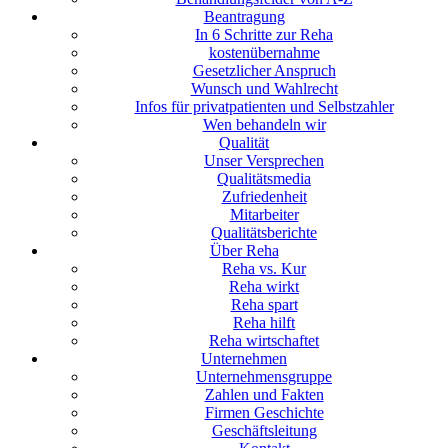
Beantragung
In 6 Schritte zur Reha
kostenübernahme
Gesetzlicher Anspruch
Wunsch und Wahlrecht
Infos für privatpatienten und Selbstzahler
Wen behandeln wir
Qualität
Unser Versprechen
Qualitätsmedia
Zufriedenheit
Mitarbeiter
Qualitätsberichte
Über Reha
Reha vs. Kur
Reha wirkt
Reha spart
Reha hilft
Reha wirtschaftet
Unternehmen
Unternehmensgruppe
Zahlen und Fakten
Firmen Geschichte
Geschäftsleitung