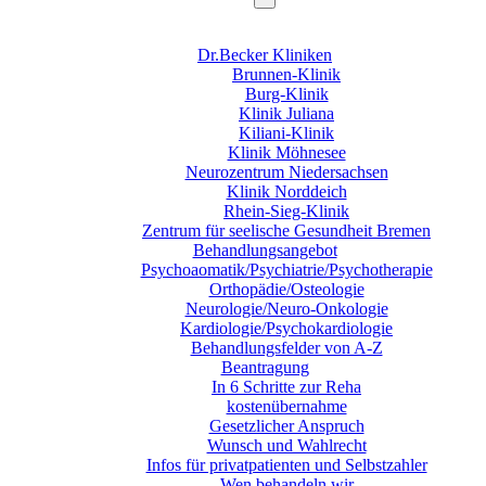
Dr.Becker Kliniken
Brunnen-Klinik
Burg-Klinik
Klinik Juliana
Kiliani-Klinik
Klinik Möhnesee
Neurozentrum Niedersachsen
Klinik Norddeich
Rhein-Sieg-Klinik
Zentrum für seelische Gesundheit Bremen
Behandlungsangebot
Psychoaomatik/Psychiatrie/Psychotherapie
Orthopädie/Osteologie
Neurologie/Neuro-Onkologie
Kardiologie/Psychokardiologie
Behandlungsfelder von A-Z
Beantragung
In 6 Schritte zur Reha
kostenübernahme
Gesetzlicher Anspruch
Wunsch und Wahlrecht
Infos für privatpatienten und Selbstzahler
Wen behandeln wir