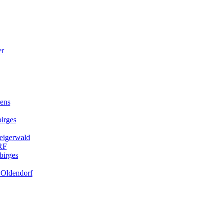
kens
irges
teigerwald
RF
birges
. Oldendorf