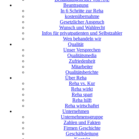
Beantragung
In 6 Schritte zur Reha
kostenübernahme
Gesetzlicher Anspruch
Wunsch und Wahlrecht
Infos für privatpatienten und Selbstzahler
Wen behandeln wir
Qualität
Unser Versprechen
Qualitätsmedia
Zufriedenheit
Mitarbeiter
Qualitätsberichte
Über Reha
Reha vs. Kur
Reha wirkt
Reha spart
Reha hilft
Reha wirtschaftet
Unternehmen
Unternehmensgruppe
Zahlen und Fakten
Firmen Geschichte
Geschäftsleitung