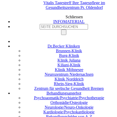
Vitalis Tagestreff Ihre Tagespflege im
Gesundheitszentrum Pr. Oldendorf
Schliessen
INFOMATERIAL
Dr.Becker Kliniken
Brunnen-Klinik
Burg-Klinik
Klinik Juliana
Kiliani-Klinik
Klinik Möhnesee
Neurozentrum Niedersachsen
Klinik Norddeich
Rhein-Sieg-Klinik
Zentrum für seelische Gesundheit Bremen
Behandlungsangebot
Psychoaomatik/Psychiatrie/Psychotherapie
Orthopädie/Osteologie
Neurologie/Neuro-Onkologie
Kardiologie/Psychokardiologie
Behandlungsfelder von A-Z